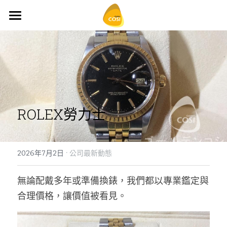
×
商品分類
首頁
所有商品分類
關於昌信
今日報價
收購項目
ROLEX勞力士
常見問題
貴金屬收購
·
名錶金錶收購
到府回收
黃金回收問題
2026年7月2日
公司最新動態
古鈔舊幣回收
什麼是純金及K金
最新商品
無論配戴多年或準備換錶，我們都以專業鑑定與
合理價格，讓價值被看見。
鑽石寶石收購
什麼是黃金條塊​
聯絡我們
何為誠實標章
GOOGLE地圖