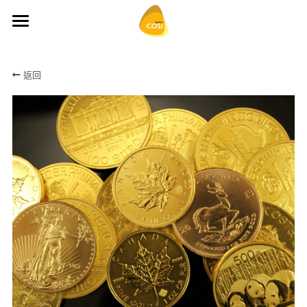
×
商品分類
首頁
返回
所有商品分類
關於昌信
今日報價
收購項目
常見問題
貴金屬收購
名錶金錶收購
到府回收
黃金回收問題
古鈔舊幣回收
什麼是純金及K金
最新商品
鑽石寶石收購
什麼是黃金條塊​
聯絡我們
何為誠實標章
GOOGLE地圖